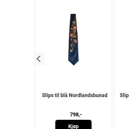
ordlandsbunad
Slips til blå Nordlandsbunad
Sli
-
798,-
Kjøp