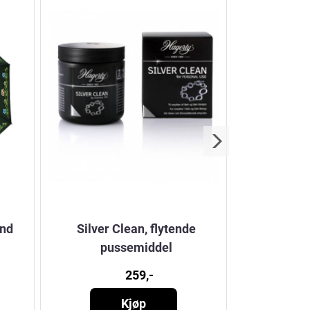
and
Silver Clean, flytende
Hårbøyle N
pussemiddel
259,-
Kjøp