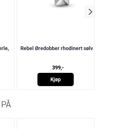
rle,
Rebel Øredobber rhodinert sølv
Star øredo
399,-
Kjøp
 PÅ