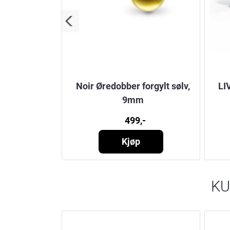
v, Maanesten
Noir Øredobber forgylt sølv,
LI
9mm
-
499,-
Kjøp
KU