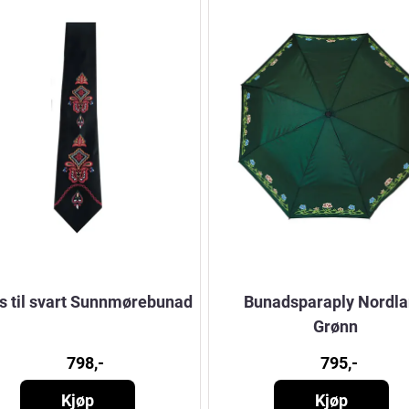
ps til svart Sunnmørebunad
Bunadsparaply Nordl
Grønn
798,-
795,-
Kjøp
Kjøp