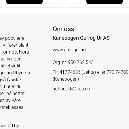
Om oss
Kanebogen Gull og Ur AS
 av populære
 Vi fører blant
www.gullogur.no
e Formoe, Nora
har vi noen
Org. nr. 950 762 543
ilbehør til
Tlf:
41774636 (Jekta) eller 770 74780
r.no tilbyr ikke
(Kanebogen)
også fysiske
s. Enten du
nettbutikk@kgu.no
er på nettet
 en av våre
førsteklasses
owered by