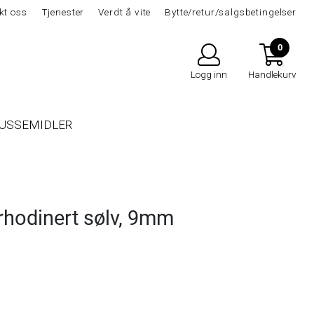
kt oss
Tjenester
Verdt å vite
Bytte/retur/salgsbetingelser
0
Logg inn
Handlekurv
USSEMIDLER
rhodinert sølv, 9mm