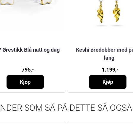
V Ørestikk Blå natt og dag
Keshi øredobber med pe
lang
795,-
1.199,-
Kjøp
Kjøp
NDER SOM SÅ PÅ DETTE SÅ OGSÅ