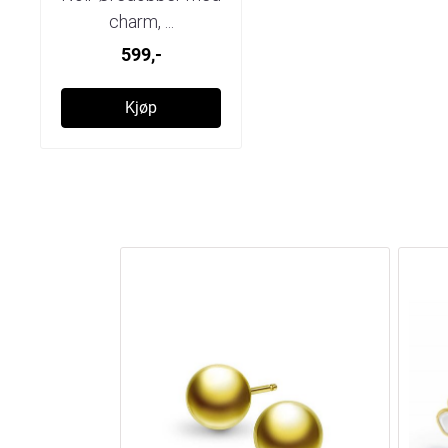
charm, ...
599,-
Kjøp