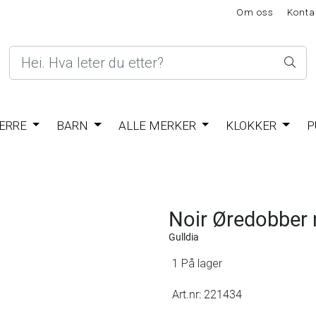
Om oss
Konta
ERRE
BARN
ALLE MERKER
KLOKKER
P
Noir Øredobber 
Gulldia
1 På lager
Art.nr:
221434