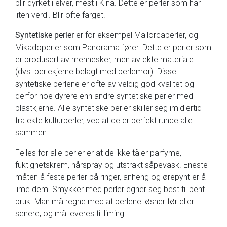
blir dyrket i elver, mest i Kina. Dette er perler som har
liten verdi. Blir ofte farget.
Syntetiske perler
er for eksempel Mallorcaperler, og
Mikadoperler som Panorama fører. Dette er perler som
er produsert av mennesker, men av ekte materiale
(dvs. perlekjerne belagt med perlemor). Disse
syntetiske perlene er ofte av veldig god kvalitet og
derfor noe dyrere enn andre syntetiske perler med
plastkjerne. Alle syntetiske perler skiller seg imidlertid
fra ekte kulturperler, ved at de er perfekt runde alle
sammen.
Felles for alle perler er at de ikke tåler parfyme,
fuktighetskrem, hårspray og utstrakt såpevask. Eneste
måten å feste perler på ringer, anheng og ørepynt er å
lime dem. Smykker med perler egner seg best til pent
bruk. Man må regne med at perlene løsner før eller
senere, og må leveres til liming.