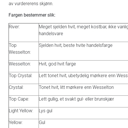
av vurdererens skjønn.
Fargen bestemmer slik:
River:
Meget sjelden hvit, meget kostbar, ikke vanli
handelsvare
Top
Sjelden hvit, beste hvite handelsfarge
Wesselton:
Wesselton:
Hvit, god hvit farge
Top Crystal:
Lett tonet hvit, ubetydelig mørkere enn Wess
Crystal:
Tonet hvit, litt mørkere enn Wesselton
Top Cape:
Lett gullig, et svakt gul- eller brunskjær
Light Yellow:
Lys gul
Yellow:
Gul