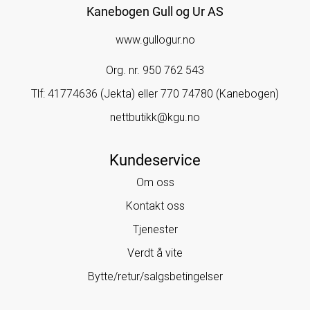
Kanebogen Gull og Ur AS
www.gullogur.no
Org. nr. 950 762 543
Tlf:
41774636 (Jekta) eller 770 74780 (Kanebogen)
nettbutikk@kgu.no
Kundeservice
Om oss
Kontakt oss
Tjenester
Verdt å vite
Bytte/retur/salgsbetingelser