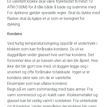
En vanntett klokke skal være trykktestet til minst 10
ATM (100M) for å tåle både å bade og svømme med.
For dykkerur gjelder spesielle regler. Skal du dykke med
flasker skal du kjøpe et ur som er beregnet for
dykking.
Kondens
Ved hurtig temperatursvingning oppstår et undertrykk i
klokken som kan forårsake kondens. Du vil se
duggdråper under glasset hvis uret har kondens. Det
forsvinner ikke ut av kassen uten at den blir åpnet. Hvis
ikke det blir gjort noe med, vil duggen legge seg i
urverket og ofte forårsake totalskade. Ingen ur er
kondens sikre selv om de er vanntette.
Eksempler som kan utløse kondens:
Regn på en varm sommerdag med bare armer. Fra
varm sommersol og ut i kaldt vann. Klokkemetallet og
glasset kan bli veldig varmt i solsteken. Fra vinterkulde
og til badstue. Under snømåking der klokken blir varm