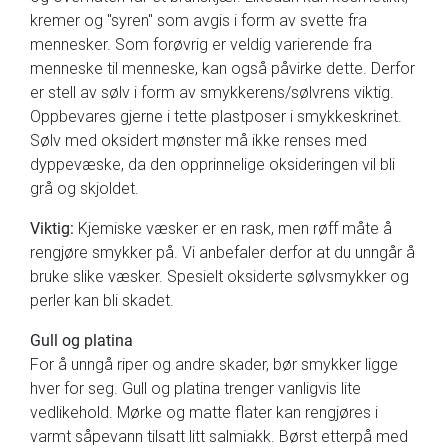
kremer og "syren" som avgis i form av svette fra
mennesker. Som forøvrig er veldig varierende fra
menneske til menneske, kan også påvirke dette. Derfor
er stell av sølv i form av smykkerens/sølvrens viktig.
Oppbevares gjerne i tette plastposer i smykkeskrinet.
Sølv med oksidert mønster må ikke renses med
dyppevæske, da den opprinnelige oksideringen vil bli
grå og skjoldet.
Viktig:
Kjemiske væsker er en rask, men røff måte å
rengjøre smykker på. Vi anbefaler derfor at du unngår å
bruke slike væsker. Spesielt oksiderte sølvsmykker og
perler kan bli skadet.
Gull og platina
For å unngå riper og andre skader, bør smykker ligge
hver for seg. Gull og platina trenger vanligvis lite
vedlikehold. Mørke og matte flater kan rengjøres i
varmt såpevann tilsatt litt salmiakk. Børst etterpå med