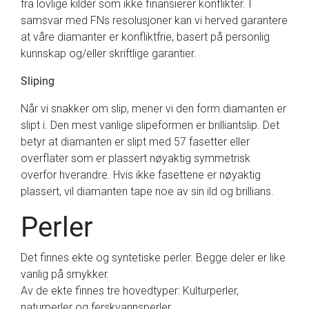
fra lovlige kilder som ikke finansierer konflikter. I
samsvar med FNs resolusjoner kan vi herved garantere
at våre diamanter er konfliktfrie, basert på personlig
kunnskap og/eller skriftlige garantier.
Sliping
Når vi snakker om slip, mener vi den form diamanten er
slipt i. Den mest vanlige slipeformen er brilliantslip. Det
betyr at diamanten er slipt med 57 fasetter eller
overflater som er plassert nøyaktig symmetrisk
overfor hverandre. Hvis ikke fasettene er nøyaktig
plassert, vil diamanten tape noe av sin ild og brillians.
Perler
Det finnes ekte og syntetiske perler. Begge deler er like
vanlig på smykker.
Av de ekte finnes tre hovedtyper: Kulturperler,
naturperler og ferskvannsperler.