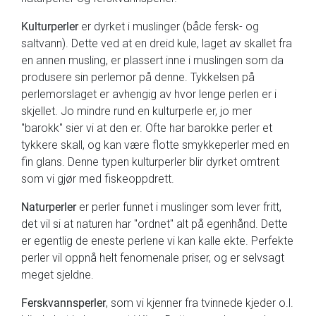
Kulturperler
er dyrket i muslinger (både fersk- og
saltvann). Dette ved at en dreid kule, laget av skallet fra
en annen musling, er plassert inne i muslingen som da
produsere sin perlemor på denne. Tykkelsen på
perlemorslaget er avhengig av hvor lenge perlen er i
skjellet. Jo mindre rund en kulturperle er, jo mer
"barokk" sier vi at den er. Ofte har barokke perler et
tykkere skall, og kan være flotte smykkeperler med en
fin glans. Denne typen kulturperler blir dyrket omtrent
som vi gjør med fiskeoppdrett.
Naturperler
er perler funnet i muslinger som lever fritt,
det vil si at naturen har "ordnet" alt på egenhånd. Dette
er egentlig de eneste perlene vi kan kalle ekte. Perfekte
perler vil oppnå helt fenomenale priser, og er selvsagt
meget sjeldne.
Ferskvannsperler
, som vi kjenner fra tvinnede kjeder o.l.