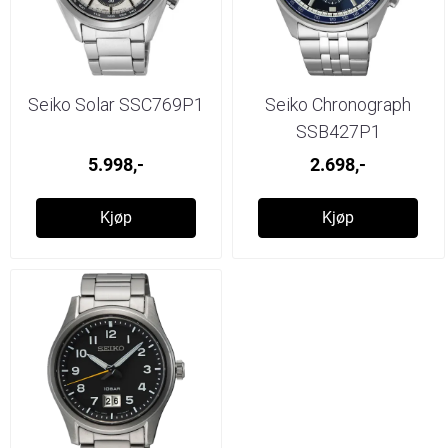
Seiko Solar SSC769P1
Seiko Chronograph
SSB427P1
5.998,-
2.698,-
Kjøp
Kjøp