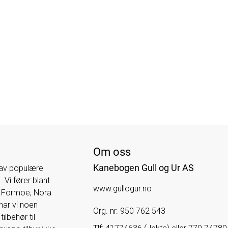
Om oss
Kanebogen Gull og Ur AS
 av populære
 Vi fører blant
www.gullogur.no
e Formoe, Nora
har vi noen
Org. nr. 950 762 543
ilbehør til