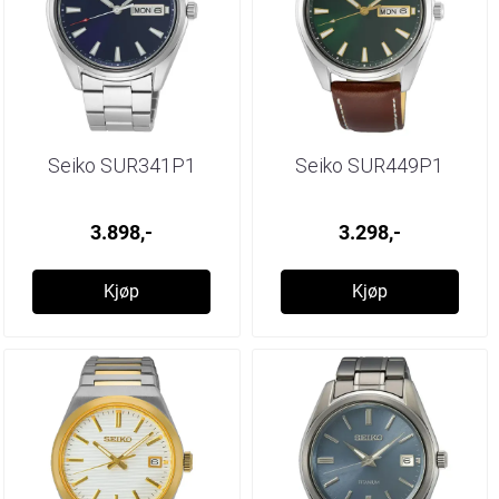
Seiko SUR341P1
Seiko SUR449P1
3.898,-
3.298,-
Kjøp
Kjøp