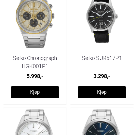
Seiko Chronograph
Seiko SUR517P1
HGK001P1
5.998,-
3.298,-
Kjøp
Kjøp