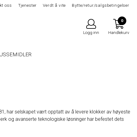
kt oss
Tjenester
Verdt å vite
Bytte/retur/salgsbetingelser
0
Logg inn
Handlekurv
USSEMIDLER
81, har selskapet vært opptatt av å levere klokker av høyeste
verk og avanserte teknologiske løsninger har befestet dets