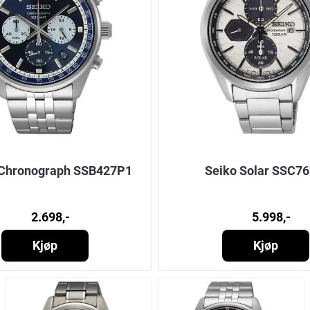
 Chronograph SSB427P1
Seiko Solar SSC7
2.698,-
5.998,-
Kjøp
Kjøp