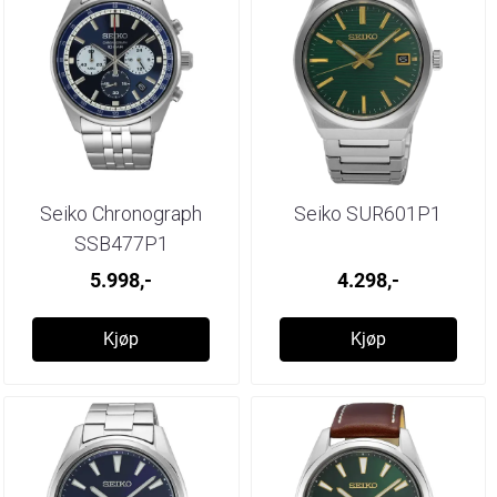
Seiko Chronograph
Seiko SUR601P1
SSB477P1
5.998,-
4.298,-
Kjøp
Kjøp