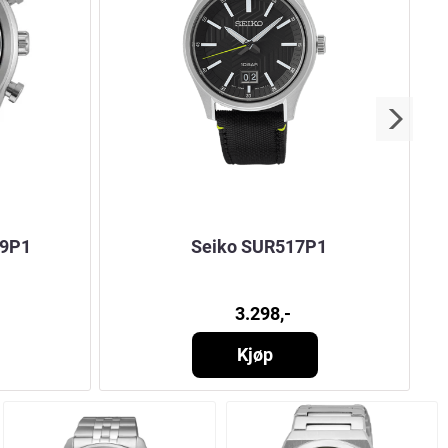
69P1
Seiko SUR517P1
3.298,-
Kjøp