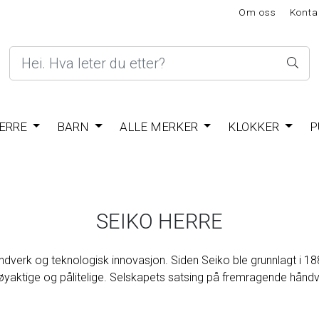
Om oss
Konta
ERRE
BARN
ALLE MERKER
KLOKKER
P
SEIKO HERRE
dverk og teknologisk innovasjon. Siden Seiko ble grunnlagt i 18
nøyaktige og pålitelige. Selskapets satsing på fremragende hånd