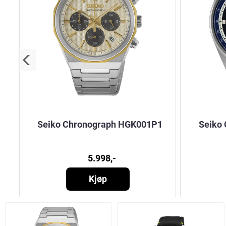
1
Seiko Chronograph HGK001P1
Seiko
5.998,-
Kjøp