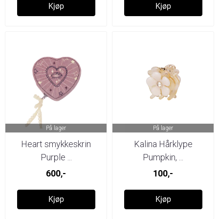
Kjøp
Kjøp
På lager
På lager
Heart smykkeskrin
Kalina Hårklype
Purple ...
Pumpkin, ...
600,-
100,-
Kjøp
Kjøp