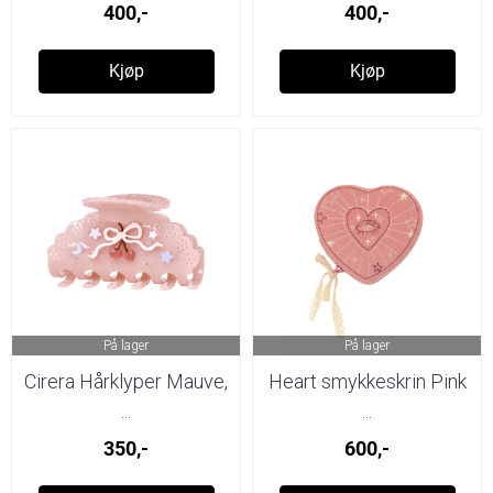
400,-
400,-
Kjøp
Kjøp
På lager
På lager
Cirera Hårklyper Mauve,
Heart smykkeskrin Pink
...
...
350,-
600,-