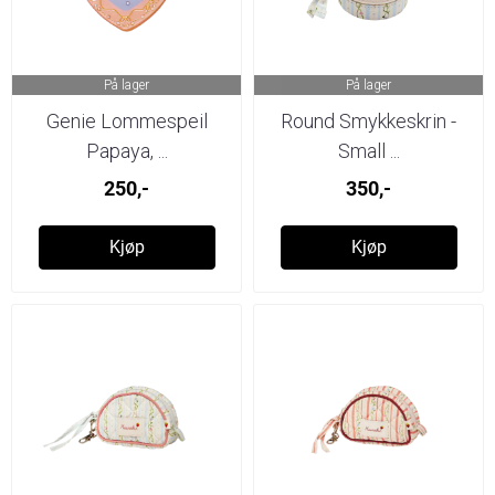
På lager
På lager
Genie Lommespeil
Round Smykkeskrin -
Papaya, ...
Small ...
250,-
350,-
Kjøp
Kjøp