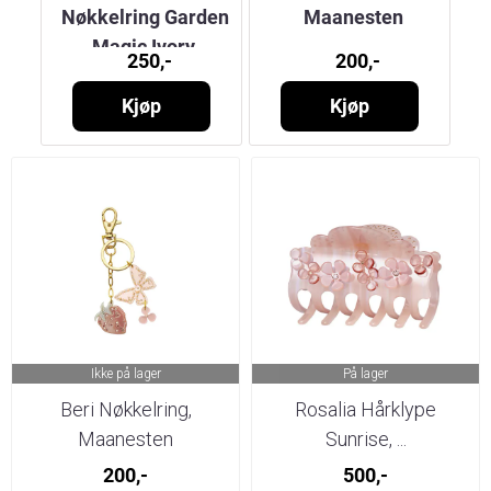
mer
Nøkkelring Garden
Maanesten
,
Magic Ivory,
250,-
200,-
Maanesten
Kjøp
Kjøp
Ikke på lager
På lager
Beri Nøkkelring,
Rosalia Hårklype
Maanesten
Sunrise, ...
200,-
500,-