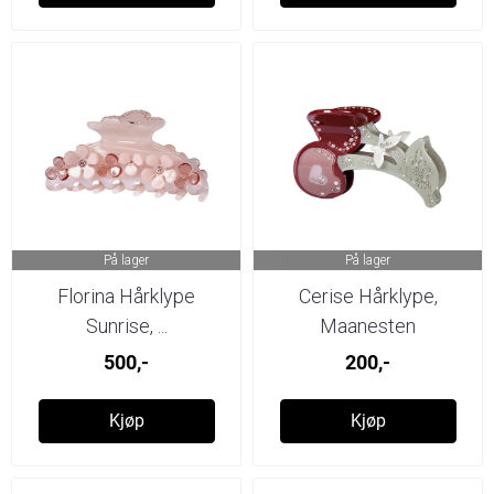
På lager
På lager
Florina Hårklype
Cerise Hårklype,
Sunrise, ...
Maanesten
500,-
200,-
Kjøp
Kjøp