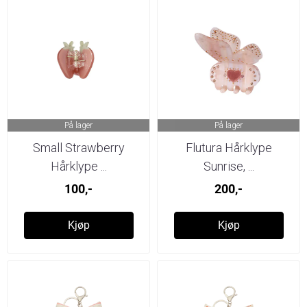
På lager
På lager
Small Strawberry
Flutura Hårklype
Hårklype ...
Sunrise, ...
100,-
200,-
Kjøp
Kjøp