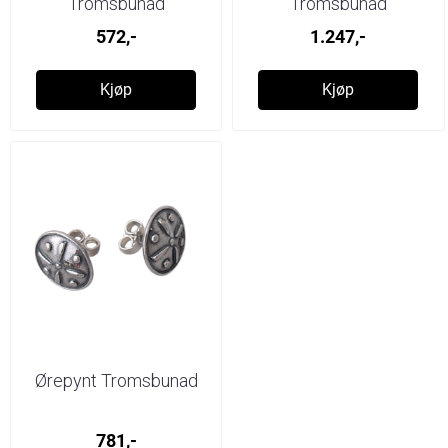
Tromsbunad
Tromsbunad
572,-
1.247,-
Kjøp
Kjøp
Ørepynt Tromsbunad
781,-