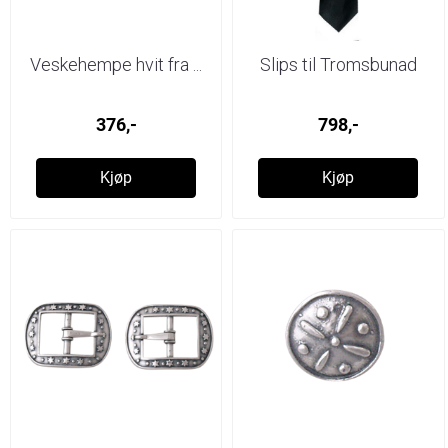
Veskehempe hvit fra ...
Slips til Tromsbunad
376,-
798,-
Kjøp
Kjøp