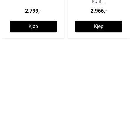
kule ...
2.799,-
2.966,-
Kjøp
Kjøp