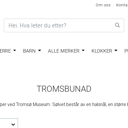
Om oss
Konta
ERRE
BARN
ALLE MERKER
KLOKKER
P
TROMSBUNAD
er ved Tromsø Museum. Sølvet består av en halsnål, en større bri