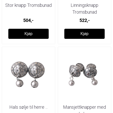
Stor knapp Tromsbunad
Linningsknapp
Tromsbunad
504,-
522,-
Kjøp
Kjøp
Hals sølje til herre ...
Mansjettknapper med