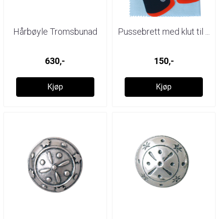
Hårbøyle Tromsbunad
Pussebrett med klut til ...
630,-
150,-
Kjøp
Kjøp