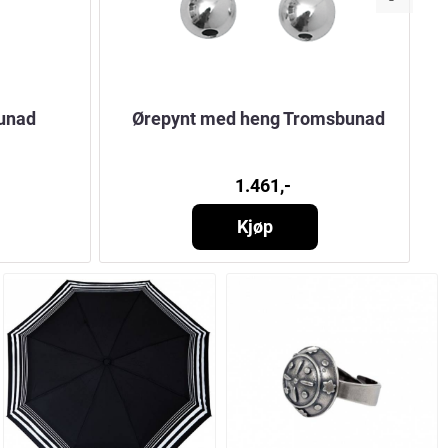
unad
Ørepynt med heng Tromsbunad
1.461,-
Kjøp