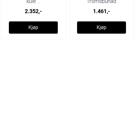
kule ...
Tromsbunad
2.352,-
1.461,-
Kjøp
Kjøp