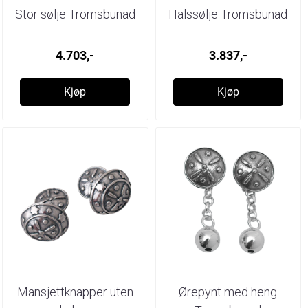
Stor sølje Tromsbunad
Halssølje Tromsbunad
4.703,-
3.837,-
Kjøp
Kjøp
Mansjettknapper uten
Ørepynt med heng