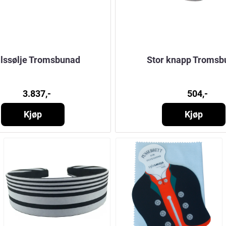
lssølje Tromsbunad
Stor knapp Tromsb
3.837,-
504,-
Kjøp
Kjøp