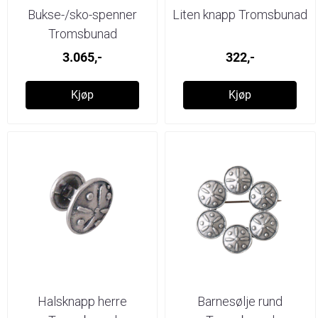
Bukse-/sko-spenner
Liten knapp Tromsbunad
Tromsbunad
3.065,-
322,-
Kjøp
Kjøp
Halsknapp herre
Barnesølje rund