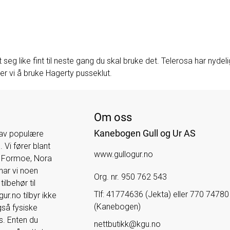
seg like fint til neste gang du skal bruke det.
Telerosa
har nydeli
er vi å bruke
Hagerty pusseklut
.
Om oss
Kanebogen Gull og Ur AS
 av populære
 Vi fører blant
www.gullogur.no
e Formoe, Nora
har vi noen
Org. nr. 950 762 543
ilbehør til
Tlf:
41774636 (Jekta) eller 770 74780
r.no tilbyr ikke
(Kanebogen)
også fysiske
s. Enten du
nettbutikk@kgu.no