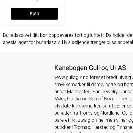
Kjøp
Bunadssølvet ditt bør oppbevares tørt og lufttett. Da holder det 
spesiallaget for bunadssølv. Hvis søljende trenger puss anbefal
Kanebogen Gull og Ur AS
www.gullogur.no fører et bredt utvalg
smykkemerker til dame, herre og barn.
annet Maanesten, Pan Jewelry, Jann
Mørk, Gulldia og Son of Noa. I tillegg 
utvalgte klokkemerker, samt søljer og t
bunader fra Troms og Nordland. Gullogu
bare et rikt utvalg online, men vi har 
butikker i Tromsø, Harstad og Finnsne