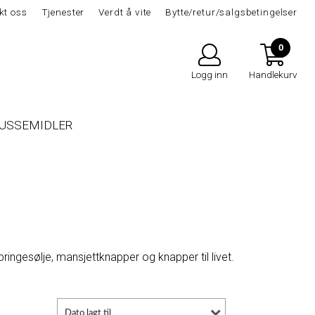
kt oss
Tjenester
Verdt å vite
Bytte/retur/salgsbetingelser
0
Logg inn
Handlekurv
USSEMIDLER
ngesølje, mansjettknapper og knapper til livet.
Dato lagt til