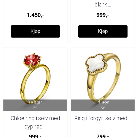
blank ...
1.450,-
999,-
Kjøp
Kjøp
På lager
På lager
52
56
Chloe ring i sølv med
Ring i forgylt sølv med ...
dyp rød ...
999,-
799,-