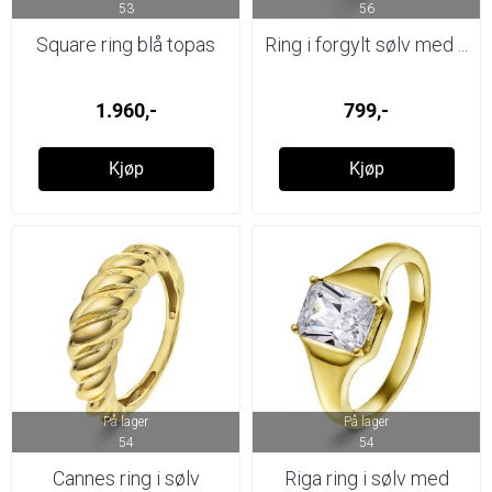
53
56
Square ring blå topas
Ring i forgylt sølv med ...
1.960,-
799,-
Kjøp
Kjøp
På lager
På lager
54
54
Cannes ring i sølv
Riga ring i sølv med