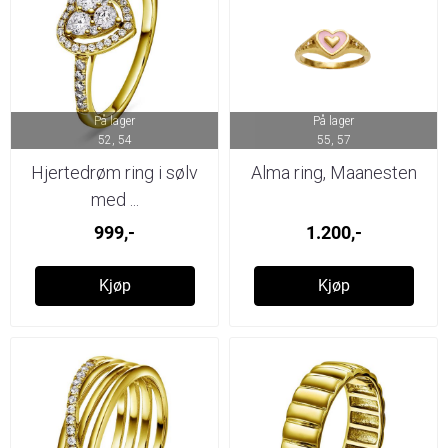
På lager
På lager
52, 54
55, 57
Hjertedrøm ring i sølv
Alma ring, Maanesten
med ...
999,-
1.200,-
Kjøp
Kjøp