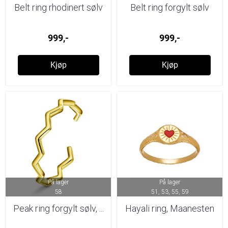
Belt ring rhodinert sølv
Belt ring forgylt sølv
999,-
999,-
Kjøp
Kjøp
På lager
På lager
58
51, 53, 55, 59
Peak ring forgylt sølv, ...
Hayali ring, Maanesten