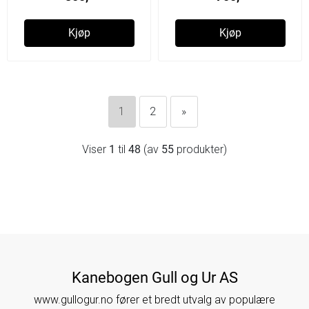
Kjøp
Kjøp
1
2
»
Viser
1
til
48
(av
55
produkter)
Kanebogen Gull og Ur AS
www.gullogur.no fører et bredt utvalg av populære