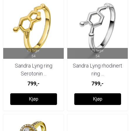
På lager
På lager
54
54
Sandra Lyng ring
Sandra Lyng rhodinert
Serotonin ...
ring ...
799,-
799,-
Kjøp
Kjøp