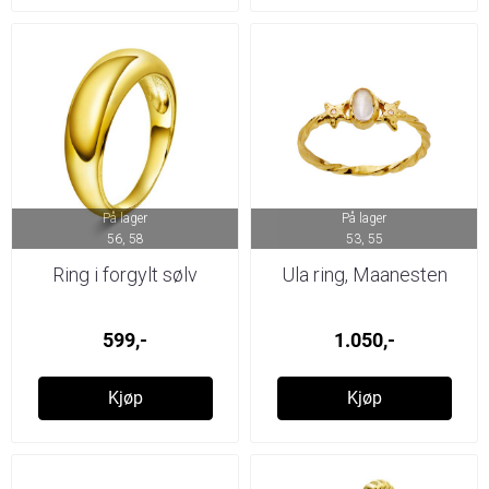
På lager
På lager
56, 58
53, 55
Ring i forgylt sølv
Ula ring, Maanesten
599,-
1.050,-
Kjøp
Kjøp