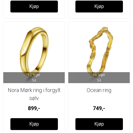
Kjøp
Kjøp
På lager
På lager
54
54
Nora Mørk ring i forgylt
Ocean ring
sølv
899,-
749,-
Kjøp
Kjøp