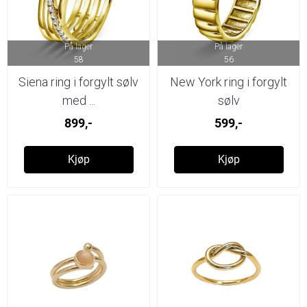
På lager
På lager
58
56
Siena ring i forgylt sølv
New York ring i forgylt
med ...
sølv
899,-
599,-
Kjøp
Kjøp