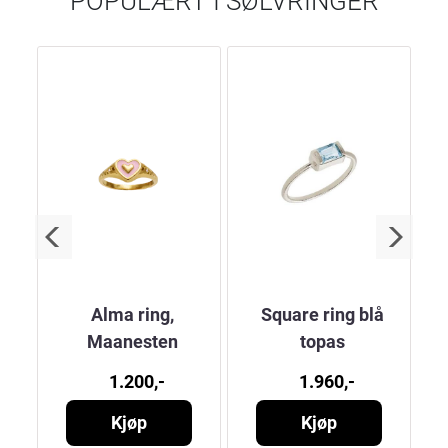
POPULÆRT I
SØLVRINGER
 i
Alma ring,
Square ring blå
d
Maanesten
topas
a
1.200,-
1.960,-
Kjøp
Kjøp