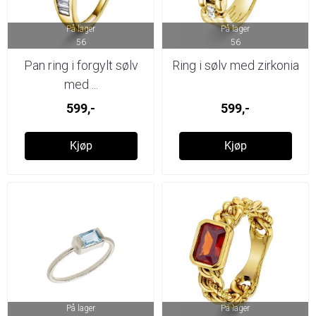
På lager
På lager
56
56
Pan ring i forgylt sølv
Ring i sølv med zirkonia
med ...
599,-
599,-
Kjøp
Kjøp
På lager
På lager