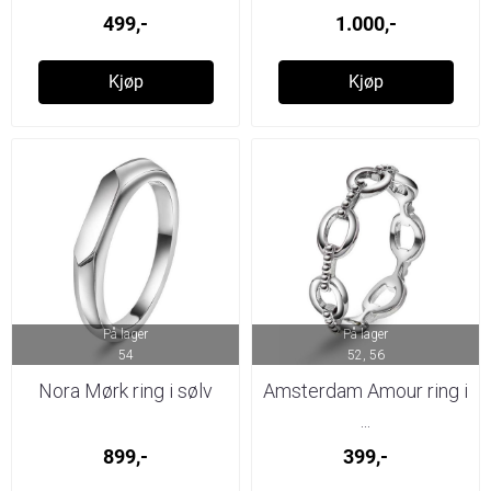
499,-
1.000,-
Kjøp
Kjøp
På lager
På lager
54
52, 56
Nora Mørk ring i sølv
Amsterdam Amour ring i
...
899,-
399,-