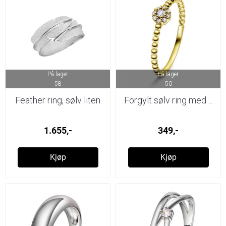
På lager
På lager
58
50
Feather ring, sølv liten
Forgylt sølv ring med ...
1.655,-
349,-
Kjøp
Kjøp