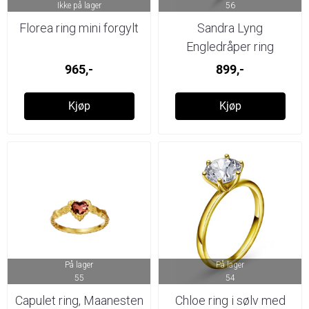
Ikke på lager
56
Florea ring mini forgylt
Sandra Lyng
Engledråper ring
965,-
899,-
Kjøp
Kjøp
På lager
På lager
55
54
Capulet ring, Maanesten
Chloe ring i sølv med