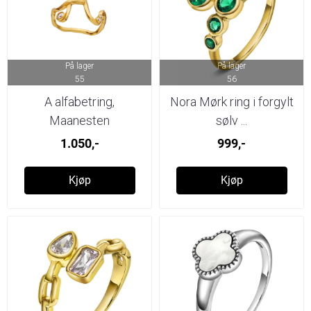
På lager
På lager
55
56
A alfabetring,
Nora Mørk ring i forgylt
Maanesten
sølv ...
1.050,-
999,-
Kjøp
Kjøp