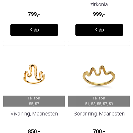
zirkonia
799,-
999,-
Kjøp
Kjøp
På lager
På lager
55, 57
51, 53, 55, 57, 59
Viva ring, Maanesten
Sonar ring, Maanesten
850,-
700,-