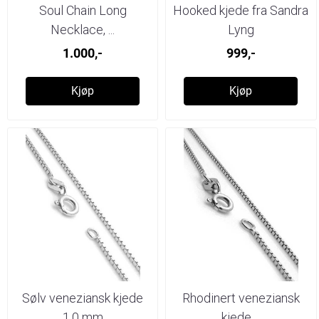
Soul Chain Long
Hooked kjede fra Sandra
Necklace, ...
Lyng
1.000,-
999,-
Kjøp
Kjøp
Sølv veneziansk kjede
Rhodinert veneziansk
1,0 mm
kjede ...