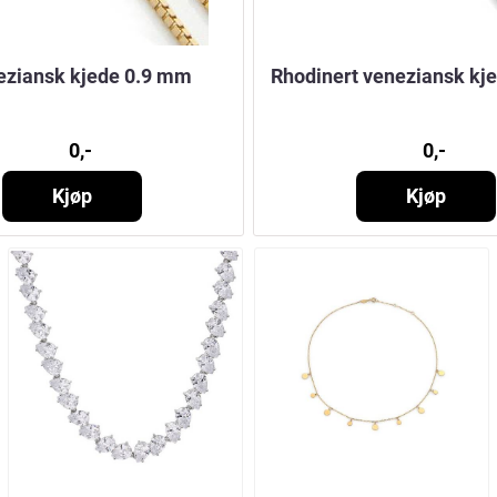
eziansk kjede 0.9 mm
Rhodinert veneziansk kj
0,-
0,-
Kjøp
Kjøp