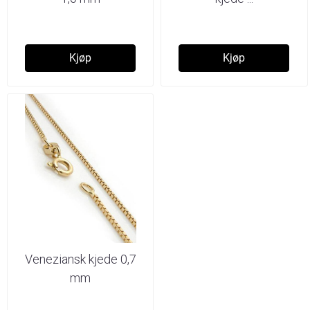
Kjøp
Kjøp
Veneziansk kjede 0,7
mm