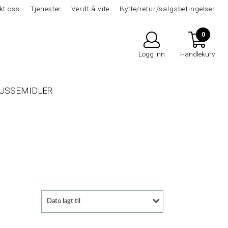
kt oss
Tjenester
Verdt å vite
Bytte/retur/salgsbetingelser
0
Logg inn
Handlekurv
USSEMIDLER
Dato lagt til