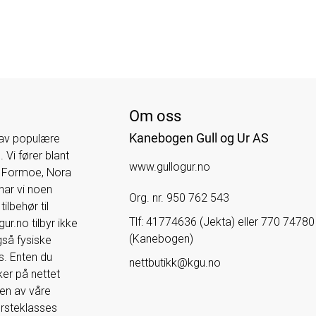
Om oss
Kanebogen Gull og Ur AS
 av populære
 Vi fører blant
www.gullogur.no
e Formoe, Nora
har vi noen
Org. nr. 950 762 543
ilbehør til
Tlf:
41774636 (Jekta) eller 770 74780
r.no tilbyr ikke
(Kanebogen)
også fysiske
s. Enten du
nettbutikk@kgu.no
er på nettet
 en av våre
førsteklasses