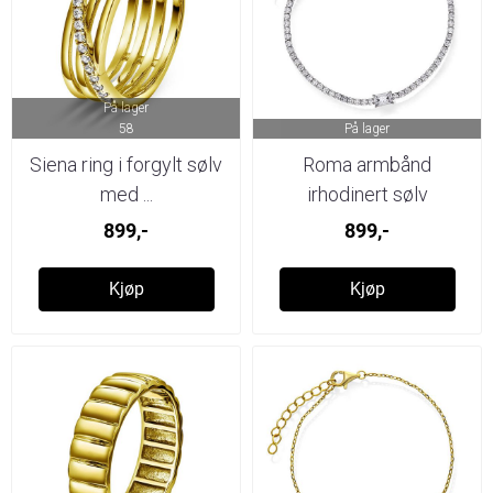
På lager
58
På lager
Siena ring i forgylt sølv
Roma armbånd
med ...
irhodinert sølv
899,-
899,-
Kjøp
Kjøp