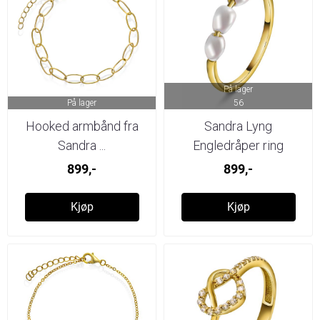
På lager
På lager
56
Hooked armbånd fra
Sandra Lyng
Sandra ...
Engledråper ring
899,-
899,-
Kjøp
Kjøp