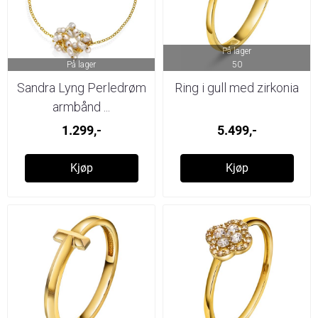
På lager
På lager
50
Sandra Lyng Perledrøm
Ring i gull med zirkonia
armbånd ...
1.299,-
5.499,-
Kjøp
Kjøp