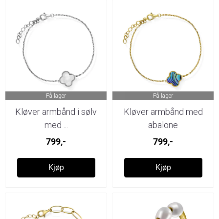
På lager
På lager
Kløver armbånd i sølv
Kløver armbånd med
med ...
abalone
799,-
799,-
Kjøp
Kjøp