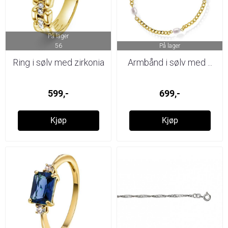
På lager
56
På lager
Ring i sølv med zirkonia
Armbånd i sølv med ...
599,-
699,-
Kjøp
Kjøp