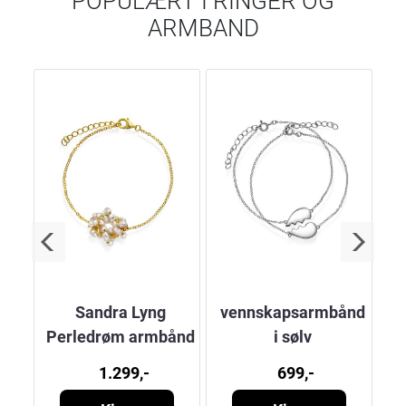
POPULÆRT I
RINGER OG
ARMBAND
Sandra Lyng
vennskapsarmbånd
Perledrøm armbånd
i sølv
1.299,-
699,-