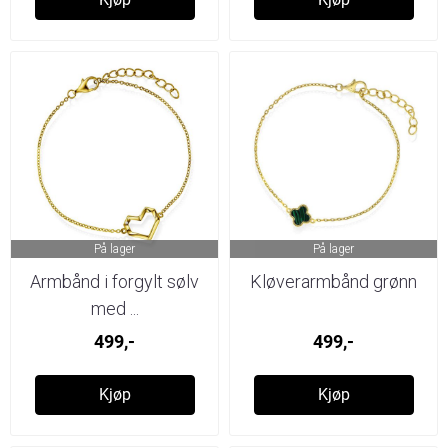
På lager
På lager
Armbånd i forgylt sølv
Kløverarmbånd grønn
med ...
499,-
499,-
Kjøp
Kjøp