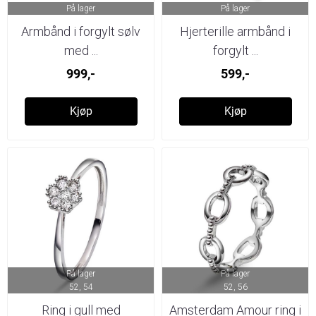
På lager
På lager
Armbånd i forgylt sølv
Hjerterille armbånd i
med ...
forgylt ...
999,-
599,-
Kjøp
Kjøp
På lager
På lager
52, 54
52, 56
Ring i gull med
Amsterdam Amour ring i