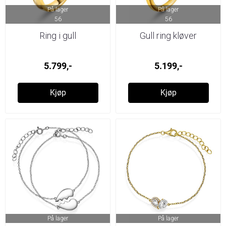
På lager
På lager
56
56
Ring i gull
Gull ring kløver
5.799,-
5.199,-
Kjøp
Kjøp
På lager
På lager