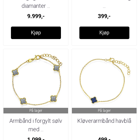
diamanter ...
...
9.999,-
399,-
Kjøp
Kjøp
På lager
På lager
Armbånd i forgylt sølv
Kløverarmbånd havblå
med ...
1.099,-
499,-