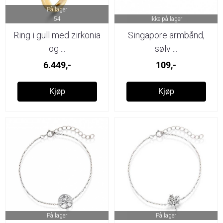
På lager
54
Ikke på lager
Ring i gull med zirkonia
Singapore armbånd,
og ...
sølv ...
6.449,-
109,-
Kjøp
Kjøp
På lager
På lager