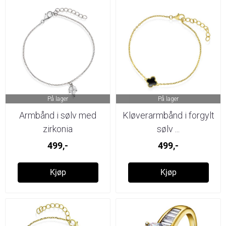
På lager
På lager
Armbånd i sølv med
Kløverarmbånd i forgylt
zirkonia
sølv ...
499,-
499,-
Kjøp
Kjøp