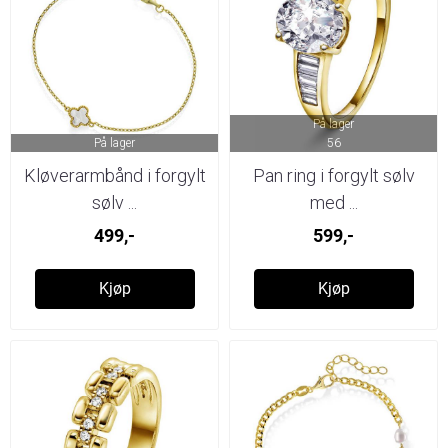
På lager
På lager
56
Kløverarmbånd i forgylt
Pan ring i forgylt sølv
sølv ...
med ...
499,-
599,-
Kjøp
Kjøp