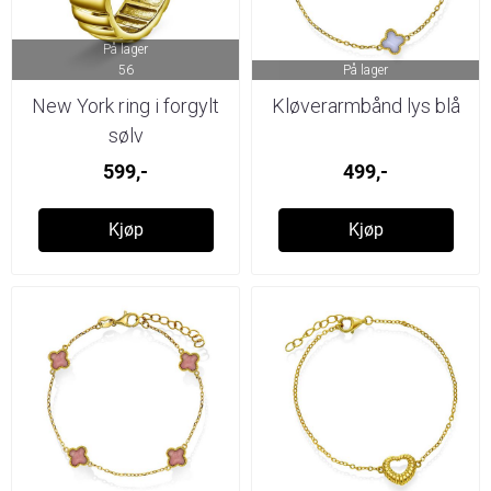
På lager
56
På lager
New York ring i forgylt
Kløverarmbånd lys blå
sølv
599,-
499,-
Kjøp
Kjøp