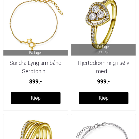
På lager
På lager
52, 54
Sandra Lyng armbånd
Hjertedrøm ring i sølv
Serotonin ...
med ...
899,-
999,-
Kjøp
Kjøp