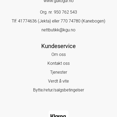
www.gullogur.no
Org. nr. 950 762 543
Tlf:
41774636 (Jekta) eller 770 74780 (Kanebogen)
nettbutikk@kgu.no
Kundeservice
Om oss
Kontakt oss
Tjenester
Verdt å vite
Bytte/retur/salgsbetingelser