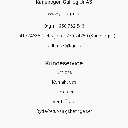
Kanebogen Gull og Ur AS
www.gullogur.no
Org. nr. 950 762 543
Tlf:
41774636 (Jekta) eller 770 74780 (Kanebogen)
nettbutikk@kgu.no
Kundeservice
Om oss
Kontakt oss
Tjenester
Verdt å vite
Bytte/retur/salgsbetingelser