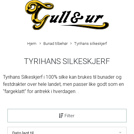
Hjem
Bunad tilbehør
Tyrihans silkeskjerf
TYRIHANS SILKESKJERF
Tyrihans Silkeskjerf i 100% silke kan brukes til bunader og
festdrakter over hele landet, men passer like godt som en
"fargeklatt" for antrekk i hverdagen. .
Filter
Dato lagt til