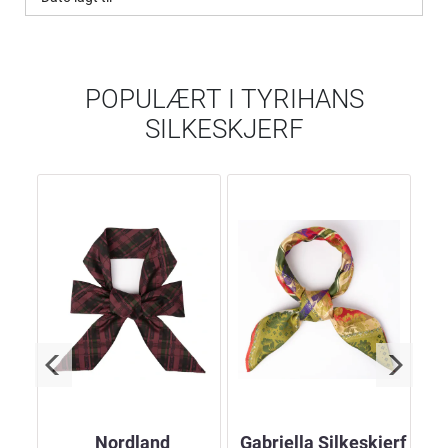
POPULÆRT I
TYRIHANS
SILKESKJERF
erf
Nordland
Gabriella Silkeskjerf
E