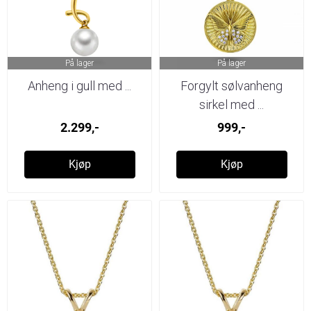
På lager
På lager
Anheng i gull med ...
Forgylt sølvanheng
sirkel med ...
2.299,-
999,-
Kjøp
Kjøp