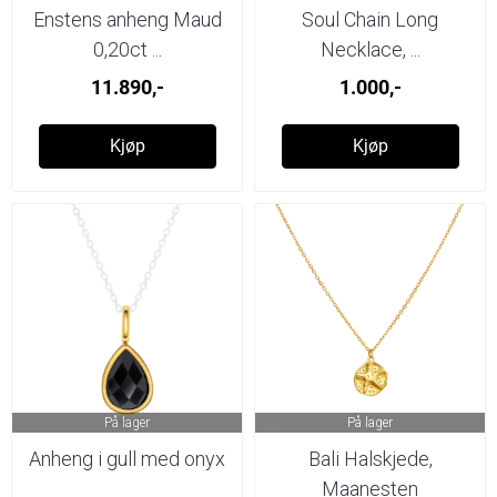
Enstens anheng Maud
Soul Chain Long
0,20ct ...
Necklace, ...
11.890,-
1.000,-
Kjøp
Kjøp
På lager
På lager
Anheng i gull med onyx
Bali Halskjede,
Maanesten