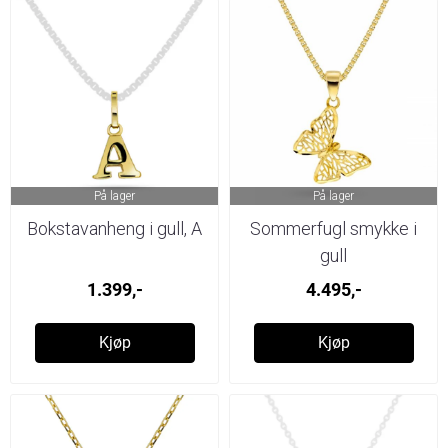
På lager
På lager
Bokstavanheng i gull, A
Sommerfugl smykke i
gull
1.399,-
4.495,-
Kjøp
Kjøp