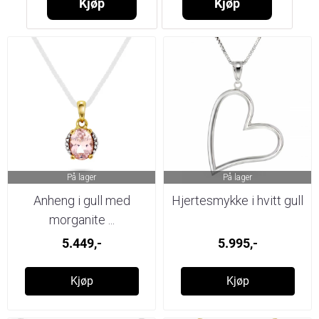
Kjøp
Kjøp
På lager
På lager
Anheng i gull med
Hjertesmykke i hvitt gull
morganite ...
5.449,-
5.995,-
Kjøp
Kjøp