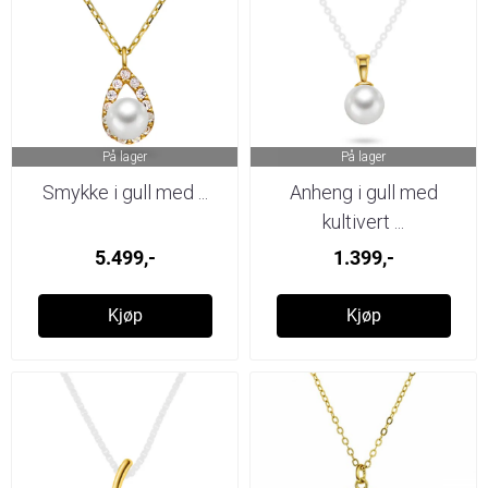
På lager
På lager
Smykke i gull med ...
Anheng i gull med
kultivert ...
5.499,-
1.399,-
Kjøp
Kjøp