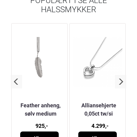
POPULÆRT I
SE ALLE
HALSSMYKKER
kke
Feather anheng,
Alliansehjerte
sølv medium
0,05ct tw/si
925,-
4.299,-