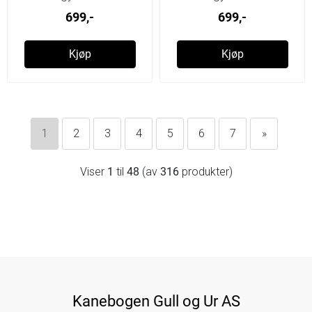
699,-
699,-
Kjøp
Kjøp
1
2
3
4
5
6
7
»
Viser
1
til
48
(av
316
produkter)
Kanebogen Gull og Ur AS