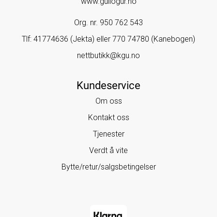
www.gullogur.no
Org. nr. 950 762 543
Tlf:
41774636 (Jekta) eller 770 74780 (Kanebogen)
nettbutikk@kgu.no
Kundeservice
Om oss
Kontakt oss
Tjenester
Verdt å vite
Bytte/retur/salgsbetingelser