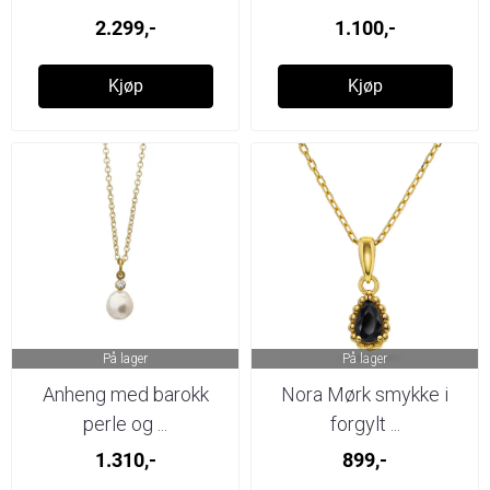
2.299,-
1.100,-
Kjøp
Kjøp
På lager
På lager
Anheng med barokk
Nora Mørk smykke i
perle og ...
forgylt ...
1.310,-
899,-