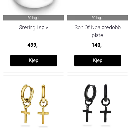
På lager
På lager
Ørering i sølv
Son Of Noa øredobb
plate
499,-
140,-
Kjøp
Kjøp