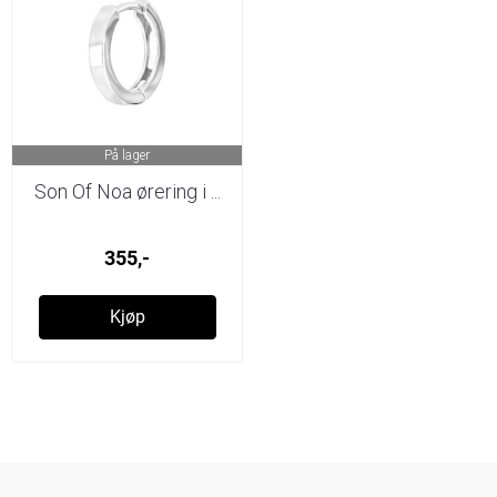
På lager
Son Of Noa ørering i ...
355,-
Kjøp