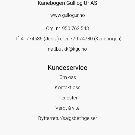
Kanebogen Gull og Ur AS
www.gullogur.no
Org. nr. 950 762 543
Tlf:
41774636 (Jekta) eller 770 74780 (Kanebogen)
nettbutikk@kgu.no
Kundeservice
Om oss
Kontakt oss
Tjenester
Verdt å vite
Bytte/retur/salgsbetingelser