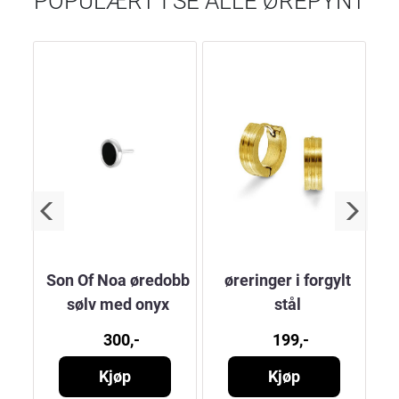
POPULÆRT I
SE ALLE ØREPYNT
ål
Son Of Noa øredobb
øreringer i forgylt
S
sølv med onyx
stål
300,-
199,-
Kjøp
Kjøp