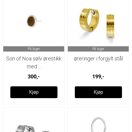
På lager
På lager
Son of Noa sølv ørestikk
øreringer i forgylt stål
med ...
300,-
199,-
Kjøp
Kjøp