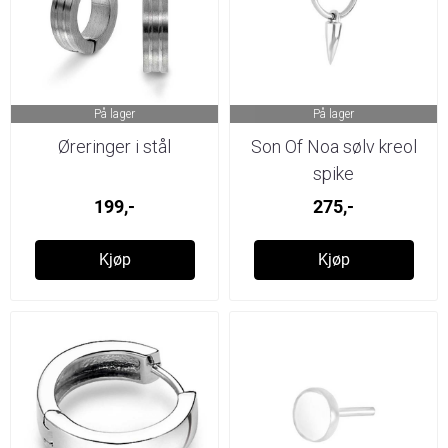
På lager
På lager
Øreringer i stål
Son Of Noa sølv kreol
spike
199,-
275,-
Kjøp
Kjøp