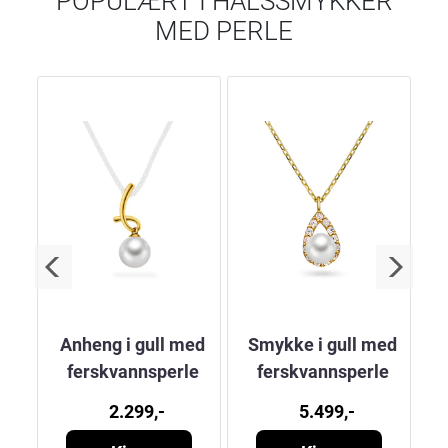
POPULÆRT I
HALSSMYKKER
MED PERLE
ed
Anheng i gull med
Smykke i gull med
F
ferskvannsperle
ferskvannsperle
le
2.299,-
5.499,-