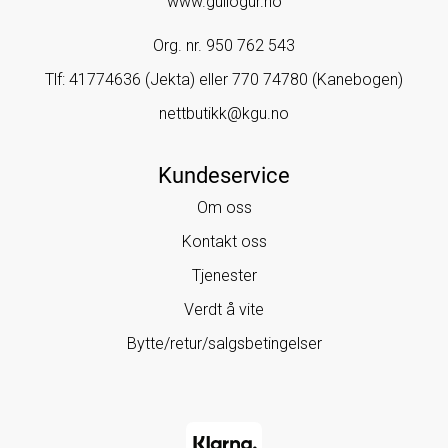
www.gullogur.no
Org. nr. 950 762 543
Tlf:
41774636 (Jekta) eller 770 74780 (Kanebogen)
nettbutikk@kgu.no
Kundeservice
Om oss
Kontakt oss
Tjenester
Verdt å vite
Bytte/retur/salgsbetingelser