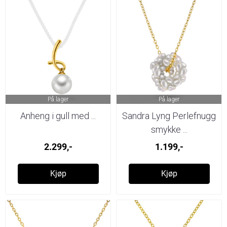
På lager
På lager
Anheng i gull med ...
Sandra Lyng Perlefnugg
smykke ...
2.299,-
1.199,-
Kjøp
Kjøp