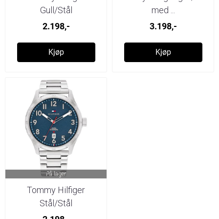
Gull/Stål
med ...
2.198,-
3.198,-
Kjøp
Kjøp
På lager
Tommy Hilfiger
Stål/Stål