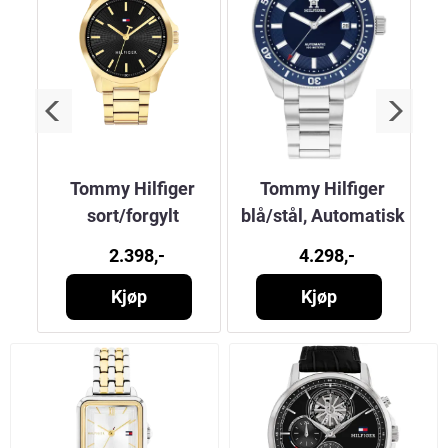
ort
Tommy Hilfiger
Tommy Hilfiger
l
sort/forgylt
blå/stål, Automatisk
2.398,-
4.298,-
Kjøp
Kjøp