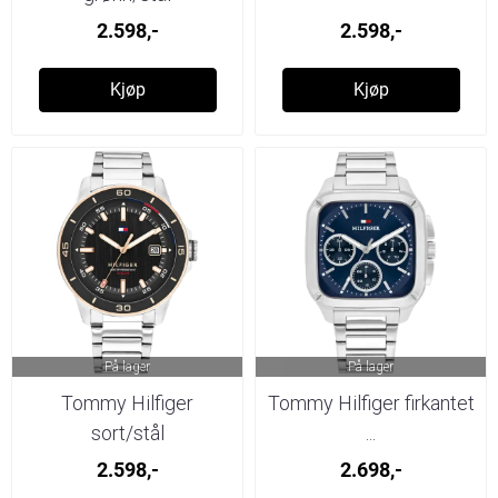
2.598,-
2.598,-
Kjøp
Kjøp
På lager
På lager
Tommy Hilfiger
Tommy Hilfiger firkantet
sort/stål
...
2.598,-
2.698,-