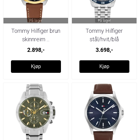
På lager
På lager
Tommy Hilfiger brun
Tommy Hilfiger
skinnreim ...
stål/hvit/blå
2.898,-
3.698,-
Kjøp
Kjøp