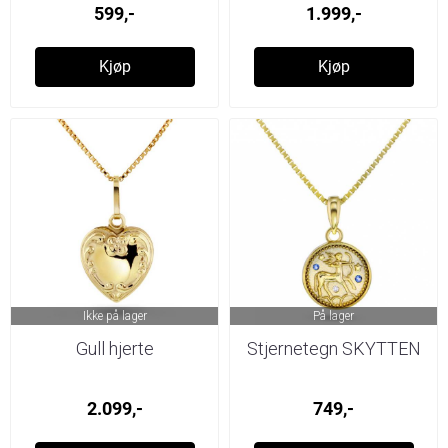
599,-
1.999,-
Kjøp
Kjøp
Ikke på lager
På lager
Gull hjerte
Stjernetegn SKYTTEN
2.099,-
749,-