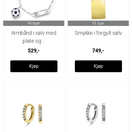
På lager
På lager
Armbånd i sølv med
Smykke i forgylt sølv
plate og ...
529,-
749,-
Kjøp
Kjøp