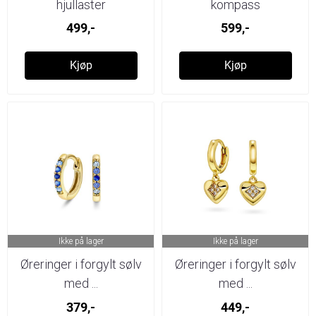
hjullaster
kompass
499,-
599,-
Kjøp
Kjøp
Ikke på lager
Ikke på lager
Øreringer i forgylt sølv
Øreringer i forgylt sølv
med ...
med ...
379,-
449,-