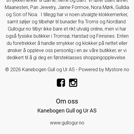
smykkemerker til dame, herre og barn. Vi fører blant annet
Maanesten, Pan Jewelry, Janne Formoe, Nora Mørk, Gulldia
og Son of Noa. I tillegg har vi noen utvalgte klokkemerker,
samt søljer og tilbehør til bunader fra Troms og Nordland.
Gullogur.no tilbyr ikke bare et rikt utvalg online, men vi har
også fysiske butikker i Tromsø, Harstad og Finnsnes. Enten
du foretrekker å handle smykker og klokker på nettet eller
ønsker å oppleve oss personlig i en av våre butikker, er vi
dedikert til å gi deg en førsteklasses shoppingopplevelse.
© 2026 Kanebogen Gull og Ur AS - Powered by
Mystore.no
Om oss
Kanebogen Gull og Ur AS
www.gullogur.no