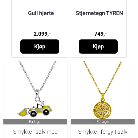
Gull hjerte
Stjernetegn TYREN
N
2.099,-
749,-
Kjøp
Kjøp
På lager
På lager
Smykke i sølv med
Smykke i forgylt sølv