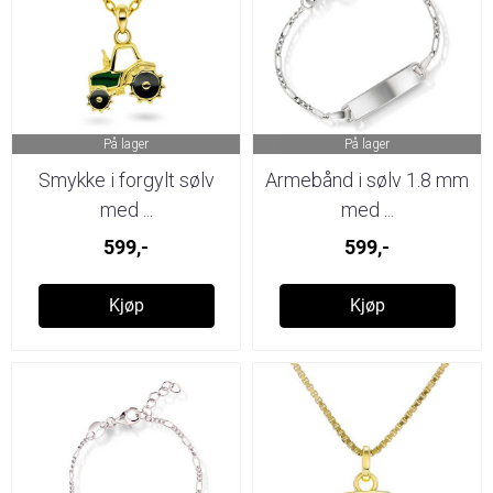
På lager
På lager
Smykke i forgylt sølv
Armebånd i sølv 1.8 mm
med ...
med ...
599,-
599,-
Kjøp
Kjøp